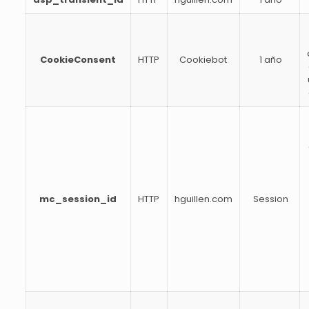
CookieConsent
HTTP
Cookiebot
1 año
mc_session_id
HTTP
hguillen.com
Session