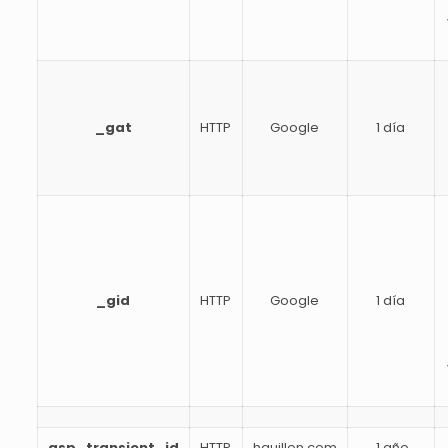
_gat
HTTP
Google
1 día
_gid
HTTP
Google
1 día
asp_transient_id
HTTP
hguillen.com
1 año