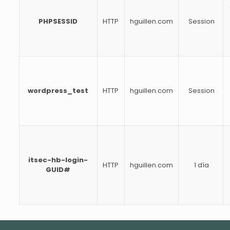
PHPSESSID
HTTP
hguillen.com
Session
wordpress_test
HTTP
hguillen.com
Session
itsec-hb-login-
HTTP
hguillen.com
1 día
GUID#