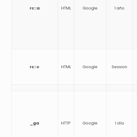
rc::a
HTML
Google
1 año
rc::c
HTML
Google
Session
_ga
HTTP
Google
1 día